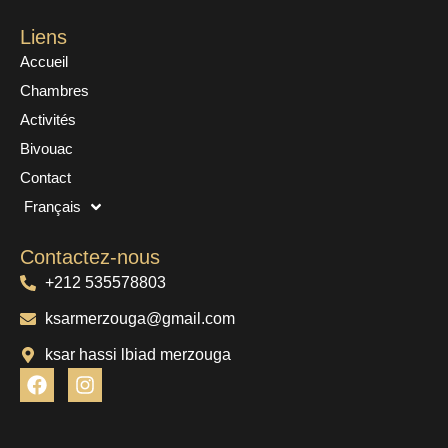
Liens
Accueil
Chambres
Activités
Bivouac
Contact
Français
Contactez-nous
+212 535578803
ksarmerzouga@gmail.com
ksar hassi lbiad merzouga
F
I
a
n
c
s
e
t