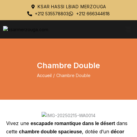
KSAR HASSI LBIAD MERZOUGA
+212 535578803
+212 666344618
Chambre Double
Accueil
/
Chambre Double
Vivez une
dans
escapade romantique dans le désert
cette
, dotée d’un
chambre double spacieuse
décor