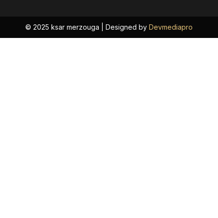
b
a
o
g
o
r
© 2025 ksar merzouga | Designed by
Devmediapro
k
a
m