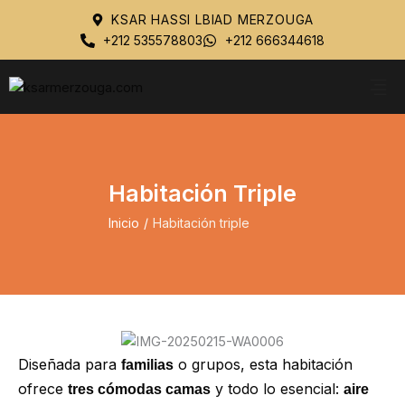
KSAR HASSI LBIAD MERZOUGA
+212 535578803
+212 666344618
Habitación Triple
Inicio
/
Habitación triple
Diseñada para
o grupos, esta habitación
familias
ofrece
y todo lo esencial:
tres cómodas camas
aire