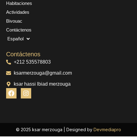
Habitaciones
Actividades
Bivouac
Contáctenos
Español
Contáctenos
+212 535578803
ksarmerzouga@gmail.com
ksar hassi lbiad merzouga
F
I
a
n
c
s
e
t
b
a
o
g
o
r
© 2025 ksar merzouga | Designed by
Devmediapro
k
a